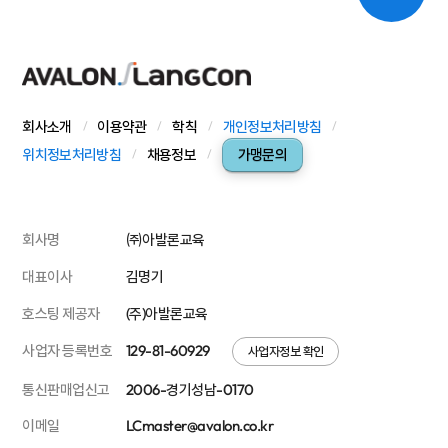
회사소개
이용약관
학칙
개인정보처리방침
위치정보처리방침
채용정보
가맹문의
회사명
㈜아발론교육
대표이사
김명기
호스팅 제공자
(주)아발론교육
사업자 등록번호
129-81-60929
사업자정보 확인
통신판매업신고
2006-경기성남-0170
이메일
LCmaster@avalon.co.kr