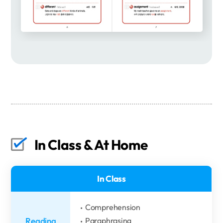
In Class & At Home
In Class
Comprehension
Reading
Paraphrasing