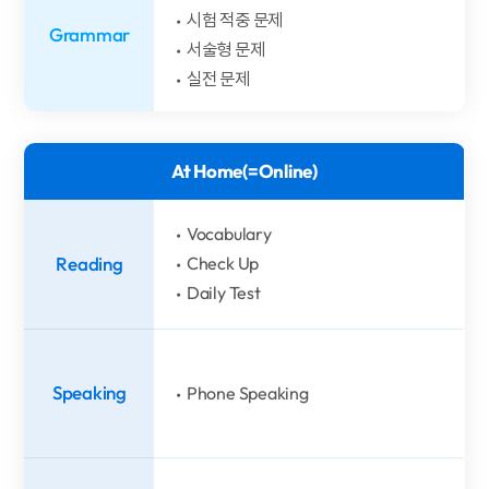
시험 적중 문제
Grammar
서술형 문제
실전 문제
At Home(=Online)
Vocabulary
Reading
Check Up
Daily Test
Speaking
Phone Speaking