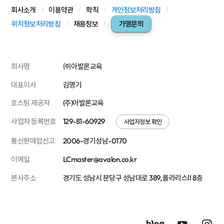
회사소개
이용약관
학칙
개인정보처리방침
위치정보처리방침
채용정보
가맹문의
회사명
㈜아발론교육
대표이사
김명기
호스팅 제공자
(주)아발론교육
사업자 등록번호
129-81-60929
사업자정보 확인
통신판매업신고
2006-경기성남-0170
이메일
LCmaster@avalon.co.kr
본사주소
경기도 성남시 분당구 성남대로 389, 폴라리스Ⅱ 8층