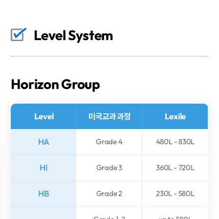
Level System
Horizon
Group
Level
미국교과 과정
Lexile
HA
Grade 4
480L - 830L
HI
Grade 3
360L - 720L
HB
Grade 2
230L - 580L