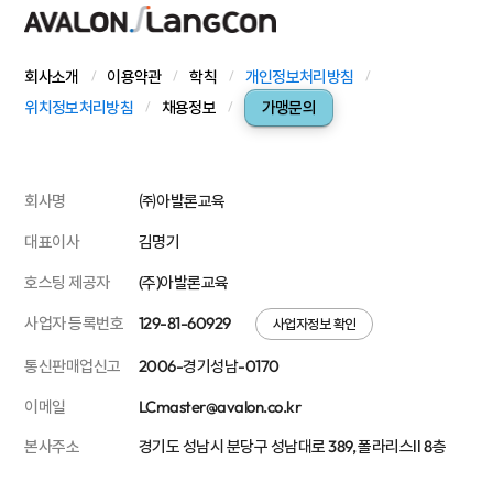
회사소개
이용약관
학칙
개인정보처리방침
위치정보처리방침
채용정보
가맹문의
회사명
㈜아발론교육
대표이사
김명기
호스팅 제공자
(주)아발론교육
사업자 등록번호
129-81-60929
사업자정보 확인
통신판매업신고
2006-경기성남-0170
이메일
LCmaster@avalon.co.kr
본사주소
경기도 성남시 분당구 성남대로 389, 폴라리스Ⅱ 8층