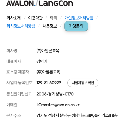
회사소개
이용약관
학칙
개인정보처리방침
위치정보처리방침
채용정보
가맹문의
회사명
㈜아발론교육
대표이사
김명기
호스팅 제공자
(주)아발론교육
사업자 등록번호
129-81-60929
사업자정보 확인
통신판매업신고
2006-경기성남-0170
이메일
LCmaster@avalon.co.kr
본사주소
경기도 성남시 분당구 성남대로 389, 폴라리스Ⅱ 8층