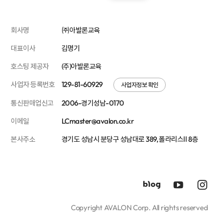
회사명
㈜아발론교육
대표이사
김명기
호스팅 제공자
(주)아발론교육
사업자 등록번호
129-81-60929
사업자정보 확인
통신판매업신고
2006-경기성남-0170
이메일
LCmaster@avalon.co.kr
본사주소
경기도 성남시 분당구 성남대로 389, 폴라리스Ⅱ 8층
Copyright AVALON Corp. All rights reserved