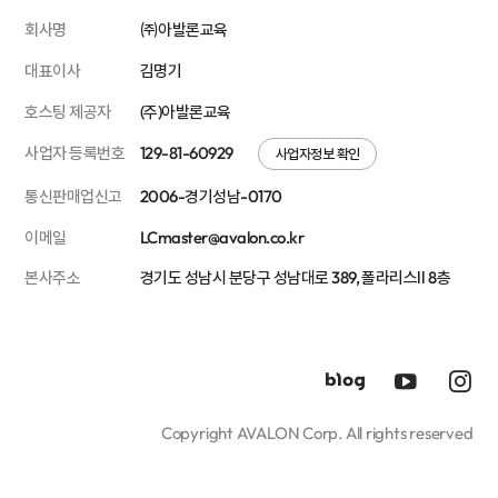
회사명
㈜아발론교육
대표이사
김명기
호스팅 제공자
(주)아발론교육
사업자 등록번호
129-81-60929
사업자정보 확인
통신판매업신고
2006-경기성남-0170
이메일
LCmaster@avalon.co.kr
본사주소
경기도 성남시 분당구 성남대로 389, 폴라리스Ⅱ 8층
Copyright AVALON Corp. All rights reserved